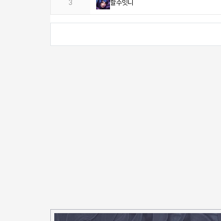
3
할수잇니
그라가스 스토리