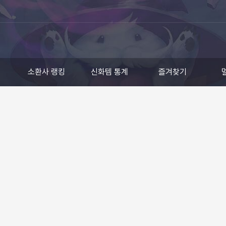
소환사 랭킹
신화템 통계
즐겨찾기
킹
솔로 랭크
랭킹
자유 랭크
레벨
우르프