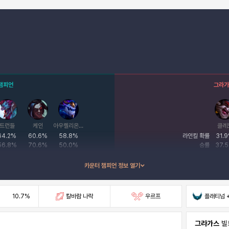
챔피언
그라가
록
트런들
케인
아우렐리온 솔
클레
64.2%
60.6%
58.8%
라인킬 확률
31.
56.8%
70.6%
50.0%
승률
37.
카운터 챔피언 정보 열기
터
10.7%
칼바람 나락
우르프
플래티넘 
그라가스
빌