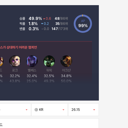
승리/픽/밴 통계
49.9%
승률
0.6
48
/86위
AP
챔피언 데미지 타입
1.8%
픽률
0.2
35
/86위
99%
그라가스 통계
0.3%
밴률
-
0.0
147
/173위
스가 상대하기 어려운 챔피언
챔피언 목록
드
로크
벨베스
워윅
아크샨
9%
32.2%
32.4%
32.5%
34.8%
5%
43.8%
25.0%
49.3%
50.0%
+
KR
26.15
드