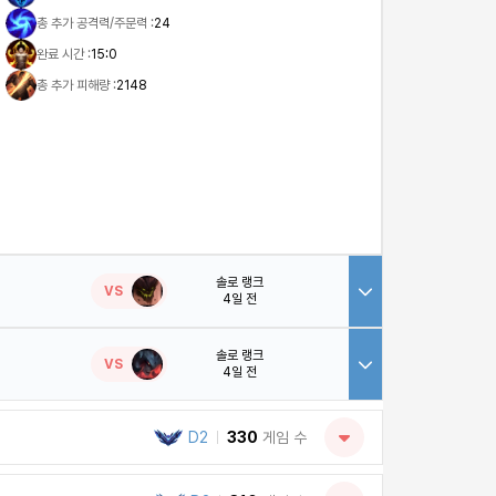
총 추가 공격력/주문력 :
24
완료 시간 :
15:0
총 추가 피해량 :
2148
솔로 랭크
VS
4일 전
솔로 랭크
VS
4일 전
D2
330
게임 수