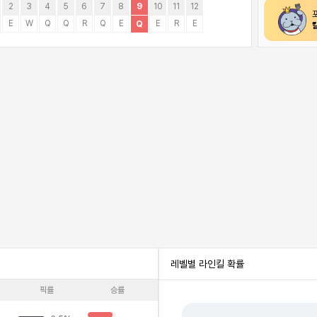
2
3
4
5
6
7
8
9
10
11
12
E
W
Q
Q
R
Q
E
E
R
E
Q
레벨별 라인킬 확률
픽률
승률