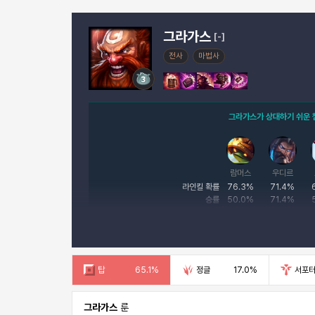
그라가스 요약 정보
그라가스
[-]
챔피언 분류
전사
마법사
그라가스 요약 설명
그라가스 정보
스킬 목록
그라가스 카운터 챔피언 정보
그라가스 카운터 챔피언 목록
그라가스가 상대하기 쉬운 
챔피언 목
람머스
우디르
라인킬 확률
76.3%
71.4%
승률
50.0%
71.4%
그라가스 카운터 챔피언 매치업
탑
65.1%
정글
17.0%
서포
그라가스
룬