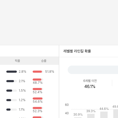
레벨별 라인킬 확률
픽률
승률
2.8%
51.8%
6레벨 이전
2.1%
48.7%
46.1%
1.5%
52.4%
1.2%
54.6%
1.1%
52.3%