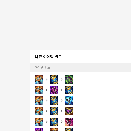
니코
아이템 빌드
아이템 빌드