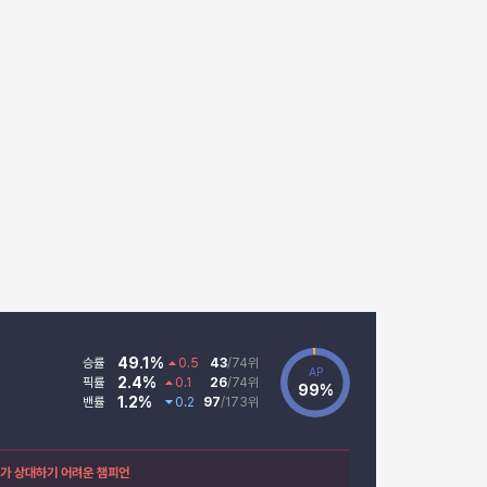
승리/픽/밴 통계
49.1%
승률
0.5
43
/74위
AP
챔피언 데미지 타입
2.4%
픽률
0.1
26
/74위
99%
니코 통계
1.2%
밴률
0.2
97
/173위
가 상대하기 어려운 챔피언