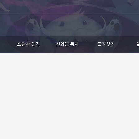
소환사 랭킹
신화템 통계
즐겨찾기
킹
솔로 랭크
랭킹
자유 랭크
레벨
우르프