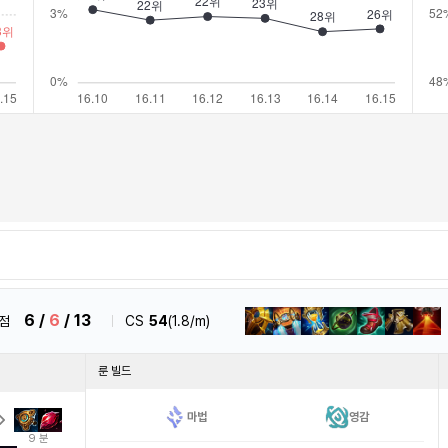
6
6
13
점
CS
54
(1.8/m)
룬 빌드
마법
영감
9 분