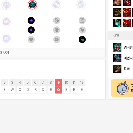
신발
명석함
더 보기
마법사
장화
2
3
4
5
6
7
8
9
10
11
12
E
W
Q
Q
R
Q
E
E
R
E
Q