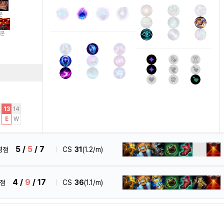
분
 분
2
13
14
E
W
5
5
7
평점
CS
31
(1.2/m)
4
9
17
점
CS
36
(1.1/m)