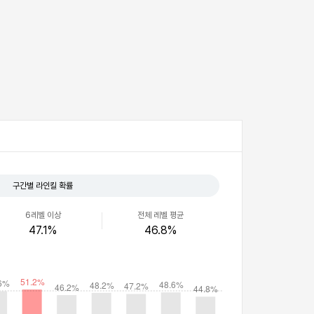
구간별 라인킬 확률
6레벨 이상
전체 레벨 평균
47.1%
46.8%