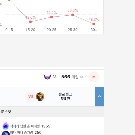
M
566
게임 수
솔로 랭크
VS
5일 전
룬 스탯
적에게 입힌 총 피해량 :
1355
최대 마나 증가량 :
250