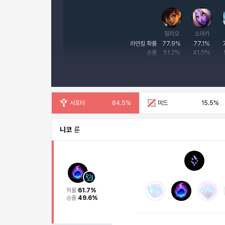
챔피언 목
밀리오
소라카
라인킬 확률
77.9%
77.1%
승률
51.2%
41.0%
니코 카운터 챔피언 매치업
서포터
84.5%
미드
15.5%
니코
룬
픽률
61.7%
승률
49.6%